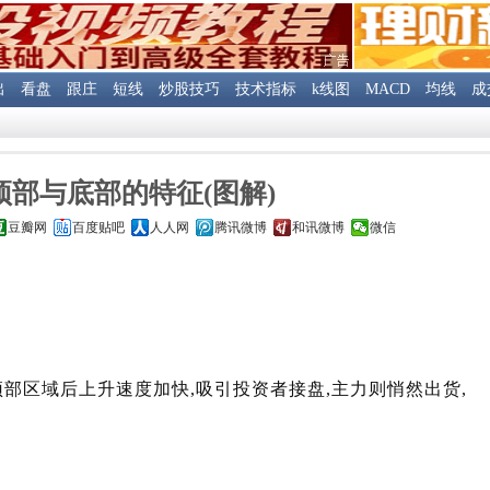
出
看盘
跟庄
短线
炒股技巧
技术指标
k线图
MACD
均线
成
顶部与底部的特征(图解)
豆瓣网
百度贴吧
人人网
腾讯微博
和讯微博
微信
区域后上升速度加快,吸引投资者接盘,主力则悄然出货,