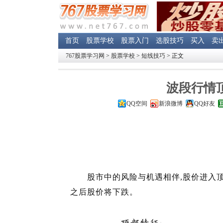
首页
股票学校
股票入门
选股技巧
买入
卖
767股票学习网
>
股票学校
>
短线技巧
> 正文
波段行情
QQ空间
新浪微博
QQ好友
股市中的风险与机遇相伴,股价进入顶部
之后股价将下跌。