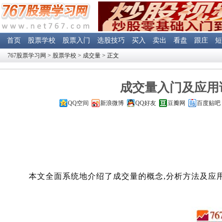
首页
股票学校
股票入门
选股技巧
买入
卖出
看盘
跟庄
短
767股票学习网
>
股票学校
>
成交量
> 正文
成交量入门及应用详
QQ空间
新浪微博
QQ好友
豆瓣网
百度贴吧
本文全面系统地介绍了成交量的概念,分析方法及应用法