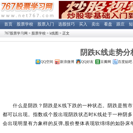
首页
股票学校
股票入门
选股技巧
买入
卖出
看盘
跟庄
短
767股票学习网
>
股票学校
>
k线图
> 正文
阴跌K线走势分析
QQ空间
新浪微博
QQ好友
豆瓣网
百度贴吧
什么是阴跌？阴跌是K线下跌的一种状态。阴跌是熊市中
都可以出现。指数或个股出现阴跌状态时K线处于一种阴
会出现明显有力象样的反弹,股价整体表现软绵绵的如卧床