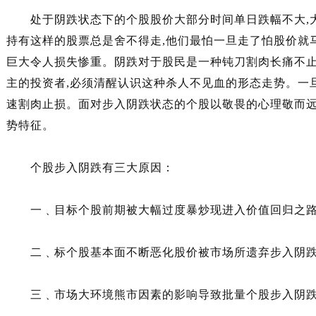
处于阴跌状态下的个股股价大部分时间单日跌幅不大,大量
持有这样的股票总是舍不得走,他们最怕一旦走了怕股价就
巨大令人损失惨重。阴跌对于股民是一种钝刀割肉长痛不
主的投资者,必须清醒认识这种杀人不见血的形态走势。一
速割肉止损。面对步入阴跌状态的个股以敬畏的心理敬而
势特征。
个股步入阴跌有三大原因：
一﹑目标个股前期被大幅过度暴炒现进入价值回归之路
二﹑标个股基本面不断恶化股价被市场所遗弃步入阴
三﹑市场大环境熊市因素的影响导致批量个股步入阴